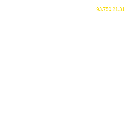
Vilassar de Mar
visiten.
–
93.750.21.31
Avis legal
Política de cookies
Política de privacitat