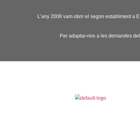
L’any 2008 vam obrir el segon establiment a El
Per adaptar-nos a les demandes dels 
Els reis dels entrepans entre Badalona i Vilassar. E
Frankfurt Parera som el referent perquè, lloc de pas
obligat per moltes persones que cada cap de setm
ens visiten.