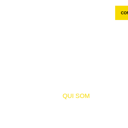
INICI
QUI SOM
LOCALS
CARTA
CO
QUI SOM
HOME /
QUI SOM