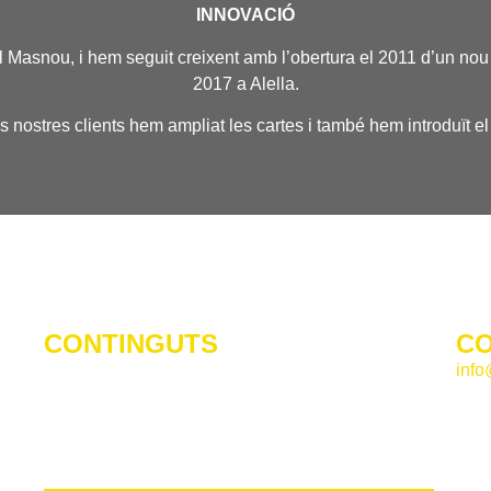
INNOVACIÓ
 Masnou, i hem seguit creixent amb l’obertura el 2011 d’un nou
2017 a Alella.
nostres clients hem ampliat les cartes i també hem introduït e
CONTINGUTS
CO
ls
info
INICI
QUI SOM
ana
Alel
LOCALS
Bad
CARTA
El 