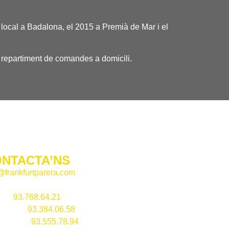
 local a Badalona, el 2015 a Premià de Mar i el
l repartiment de comandes a domicili.
NTACTA’NS
@frankfurtparera.com
la –
93.768.64.21
alona –
93.384.06.58
Masnou –
93.555.78.94