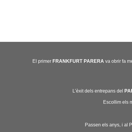
El primer
FRANKFURT PARERA
va obrir fa m
L’èxit dels entrepans del
PA
Escollim els 
Passen els anys, i al