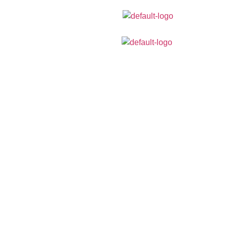
Els reis dels entrepans entre Badalona i Vilassar. E
Frankfurt Parera som el referent perquè, lloc de pas
obligat per moltes persones que cada cap de setm
ens visiten.
Avis legal
Política de cookies
Polític