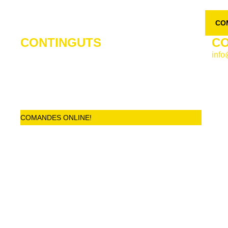
INICI
QUI SOM
LOCALS
CARTA
CO
CONTINGUTS
CO
ls
info
INICI
QUI SOM
ana
Alel
LOCALS
Bad
CARTA
El 
Pre
COMANDES ONLINE!
Vila
CONTACTE
a de privacitat