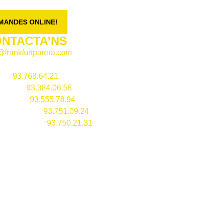
MANDES ONLINE!
CONTACTE
NTACTA’NS
@frankfurtparera.com
la –
93.768.64.21
alona –
93.384.06.58
Masnou –
93.555.78.94
mià de Mar –
93.751.09.24
ssar de Mar –
93.750.21.31